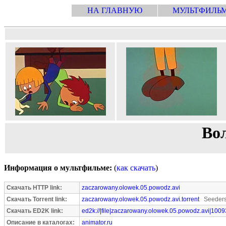
НА ГЛАВНУЮ
МУЛЬТФИЛЬ
Во
Информация о мультфильме:
(
как скачать
)
Скачать HTTP link:
zaczarowany.olowek.05.powodz.avi
Скачать Torrent link:
zaczarowany.olowek.05.powodz.avi.torrent
Seeders
Скачать ED2K link:
ed2k://|file|zaczarowany.olowek.05.powodz.avi|100
Описание в каталогах:
animator.ru