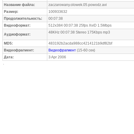
Название файла:
zaczarowany.olowek.05.powodz.avi
Размер:
100933632
Продолжительность:
00:07:38
Видеоформат:
512x384 00:07:38 25fps XviD 1.5Mbps
48KHz 00:07:38 Stereo 175Kbps mp3
Аудиоформат:
MD5:
483192b2acda988cc4214121b9df82bf
Видеофрагмент:
Видеофрагмент
(15-60 сек)
Дата:
3 Apr 2006