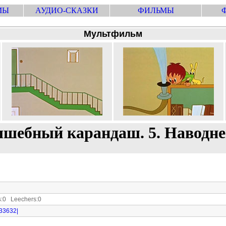
МЫ
АУДИО-СКАЗКИ
ФИЛЬМЫ
Мультфильм
лшебный карандаш. 5. Наводне
:0 Leechers:0
933632|