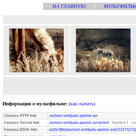
НА ГЛАВНУЮ
МУЛЬТФИЛЬ
Информация о мультфильме:
(
как скачать
)
Скачать HTTP link:
zachem.verbljudu.apelsin.avi
Скачать Torrent link:
zachem.verbljudu.apelsin.avi.torrent
Seeders:1 Lee
Скачать ED2K link:
ed2k://|file|zachem.verbljudu.apelsin.avi|153270272|