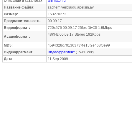
Описание в каталогах:
animator.ru
Название файла:
zachem.verbljudu.apelsin.avi
Размер:
153270272
Продолжительность:
00:09:17
Видеоформат:
720x576 00:09:17 25fps DivX5 1.9Mbps
48KHz 00:09:17 Stereo 192Kbps
Аудиоформат:
MD5:
4594328c70136373f4e15f2e468f6e99
Видеофрагмент:
Видеофрагмент
(15-60 сек)
Дата:
11 Sep 2009