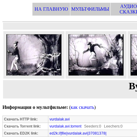
АУДИО
НА ГЛАВНУЮ
МУЛЬТФИЛЬМЫ
СКАЗК
В
Информация о мультфильме:
(
как скачать
)
Скачать HTTP link:
vurdalak.avi
Скачать Torrent link:
vurdalak.avi.torrent
Seeders:0 Leechers:0
Скачать ED2K link:
ed2k://|file|vurdalak.avi|37081378|