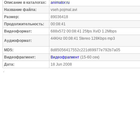
Описание в каталогах:
animator.ru
Название файла:
vseh.pojmal.avi
Размер:
89036418
Продолжительность:
00:08:41
Видеоформат:
688x572 00:08:41 25fps XviD 1.2Mbps
44KHz 00:08:41 Stereo 128Kbps mp3
Аудиоформат:
MD5:
8d85056417552c221d69977e792b7a05
Видеофрагмент:
Видеофрагмент
(15-60 сек)
Дата:
18 Jun 2008