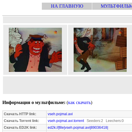
НА ГЛАВНУЮ
МУЛЬТФИЛЬ
Информация о мультфильме:
(
как скачать
)
Скачать HTTP link:
vseh.pojmal.avi
Скачать Torrent link:
vseh.pojmal.avi.torrent
Seeders:2 Leechers:0
Скачать ED2K link:
ed2k://|file|vseh.pojmal.avi|89036418|