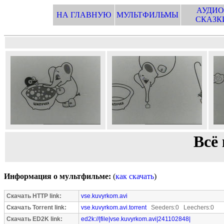
АУДИО
НА ГЛАВНУЮ
МУЛЬТФИЛЬМЫ
СКАЗК
Всё
Информация о мультфильме:
(
как скачать
)
Скачать HTTP link:
vse.kuvyrkom.avi
Скачать Torrent link:
vse.kuvyrkom.avi.torrent
Seeders:0 Leechers:0
Скачать ED2K link:
ed2k://|file|vse.kuvyrkom.avi|241102848|