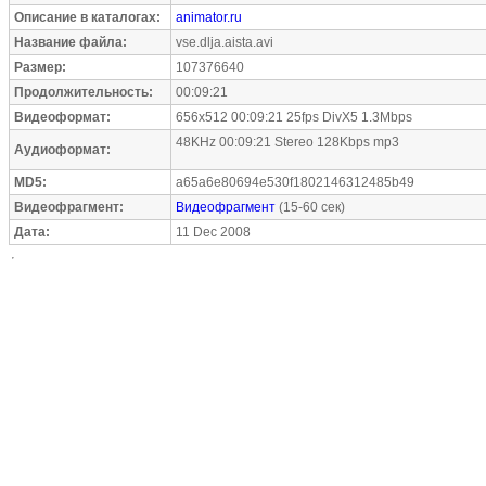
Описание в каталогах:
animator.ru
Название файла:
vse.dlja.aista.avi
Размер:
107376640
Продолжительность:
00:09:21
Видеоформат:
656x512 00:09:21 25fps DivX5 1.3Mbps
48KHz 00:09:21 Stereo 128Kbps mp3
Аудиоформат:
MD5:
a65a6e80694e530f1802146312485b49
Видеофрагмент:
Видеофрагмент
(15-60 сек)
Дата:
11 Dec 2008