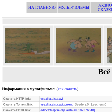
АУДИО
НА ГЛАВНУЮ
МУЛЬТФИЛЬМЫ
СКАЗК
Всё
Информация о мультфильме:
(
как скачать
)
Скачать HTTP link:
vse.dlja.aista.avi
Скачать Torrent link:
vse.dlja.aista.avi.torrent
Seeders:0 Leechers:0
Скачать ED2K link:
ed2k://|file|vse.dlja.aista.avi|107376640|