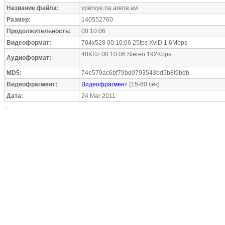
Название файла:
vpervye.na.arene.avi
Размер:
140552760
Продолжительность:
00:10:06
Видеоформат:
704x528 00:10:06 25fps XviD 1.6Mbps
48KHz 00:10:06 Stereo 192Kbps
Аудиоформат:
MD5:
74e579ac6bf79bd0793543bd5b8f9bdb
Видеофрагмент:
Видеофрагмент
(15-60 сек)
Дата:
24 Mar 2011