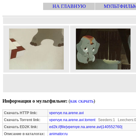
НА ГЛАВНУЮ
МУЛЬТФИЛЬ
Информация о мультфильме:
(
как скачать
)
Скачать HTTP link:
vpervye.na.arene.avi
Скачать Torrent link:
vpervye.na.arene.avi.torrent
Seeders:1 Leechers:
Скачать ED2K link:
ed2k://|file|vpervye.na.arene.avi|140552760|
Описание в каталогах:
animator.ru