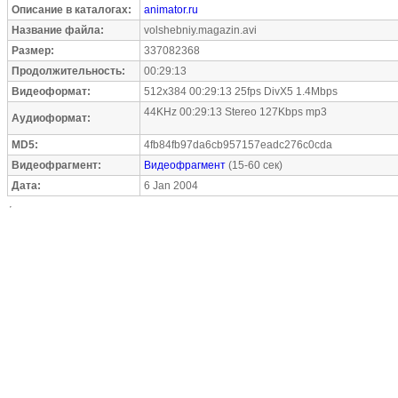
Описание в каталогах:
animator.ru
Название файла:
volshebniy.magazin.avi
Размер:
337082368
Продолжительность:
00:29:13
Видеоформат:
512x384 00:29:13 25fps DivX5 1.4Mbps
44KHz 00:29:13 Stereo 127Kbps mp3
Аудиоформат:
MD5:
4fb84fb97da6cb957157eadc276c0cda
Видеофрагмент:
Видеофрагмент
(15-60 сек)
Дата:
6 Jan 2004