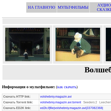
АУДИО
НА ГЛАВНУЮ
МУЛЬТФИЛЬМЫ
СКАЗК
Волшеб
Информация о мультфильме:
(
как скачать
)
Скачать HTTP link:
volshebniy.magazin.avi
Скачать Torrent link:
volshebniy.magazin.avi.torrent
Seeders:2 Leecher
Скачать ED2K link:
ed2k://|file|volshebniy.magazin.avi|337082368|