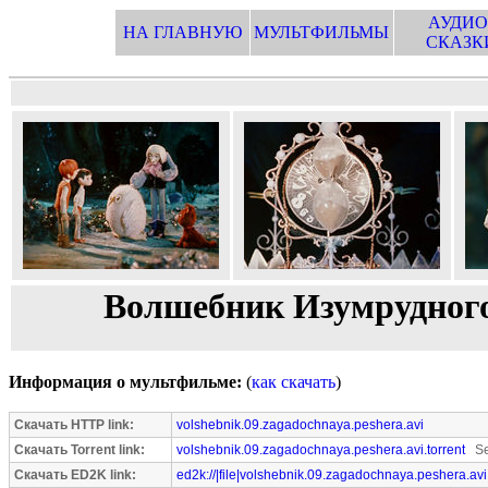
АУДИО
НА ГЛАВНУЮ
МУЛЬТФИЛЬМЫ
СКАЗК
Волшебник Изумрудного 
Информация о мультфильме:
(
как скачать
)
Скачать HTTP link:
volshebnik.09.zagadochnaya.peshera.avi
Скачать Torrent link:
volshebnik.09.zagadochnaya.peshera.avi.torrent
See
Скачать ED2K link:
ed2k://|file|volshebnik.09.zagadochnaya.peshera.av