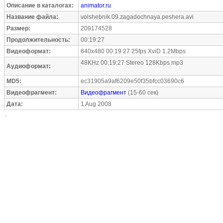
Описание в каталогах:
animator.ru
Название файла:
volshebnik.09.zagadochnaya.peshera.avi
Размер:
209174528
Продолжительность:
00:19:27
Видеоформат:
640x480 00:19:27 25fps XviD 1.2Mbps
48KHz 00:19:27 Stereo 128Kbps mp3
Аудиоформат:
MD5:
ec31905a9af6209e50f35bfcc03690c6
Видеофрагмент:
Видеофрагмент
(15-60 сек)
Дата:
1 Aug 2008