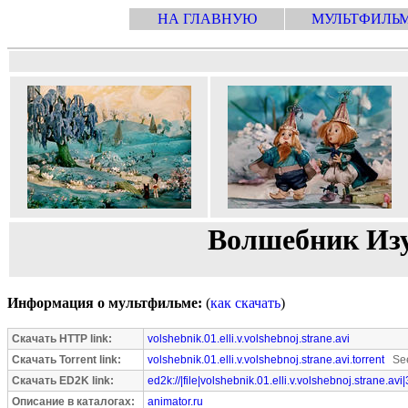
НА ГЛАВНУЮ
МУЛЬТФИЛЬ
Волшебник Изу
Информация о мультфильме:
(
как скачать
)
Скачать HTTP link:
volshebnik.01.elli.v.volshebnoj.strane.avi
Скачать Torrent link:
volshebnik.01.elli.v.volshebnoj.strane.avi.torrent
See
Скачать ED2K link:
ed2k://|file|volshebnik.01.elli.v.volshebnoj.strane.av
Описание в каталогах:
animator.ru