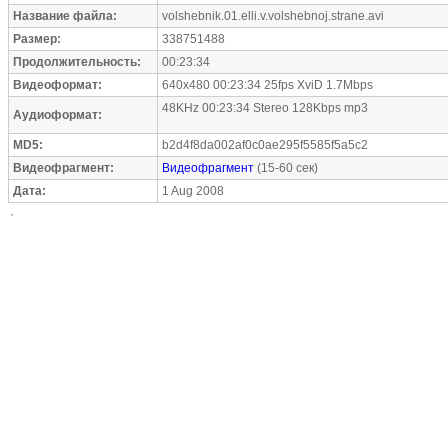
Название файла:
volshebnik.01.elli.v.volshebnoj.strane.avi
Размер:
338751488
Продолжительность:
00:23:34
Видеоформат:
640x480 00:23:34 25fps XviD 1.7Mbps
48KHz 00:23:34 Stereo 128Kbps mp3
Аудиоформат:
MD5:
b2d4f8da002af0c0ae295f5585f5a5c2
Видеофрагмент:
Видеофрагмент
(15-60 сек)
Дата:
1 Aug 2008