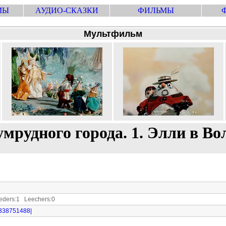
МЫ
АУДИО-СКАЗКИ
ФИЛЬМЫ
Мультфильм
мрудного города. 1. Элли в Во
ders:1 Leechers:0
i|338751488|