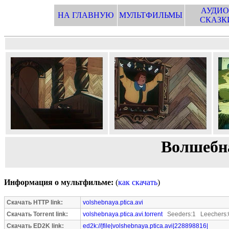
АУДИО
НА ГЛАВНУЮ
МУЛЬТФИЛЬМЫ
СКАЗК
Волшебна
Информация о мультфильме:
(
как скачать
)
Скачать HTTP link:
volshebnaya.ptica.avi
Скачать Torrent link:
volshebnaya.ptica.avi.torrent
Seeders:1 Leechers:
Скачать ED2K link:
ed2k://|file|volshebnaya.ptica.avi|228898816|