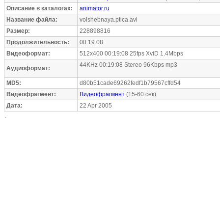
Описание в каталогах:
animator.ru
Название файла:
volshebnaya.ptica.avi
Размер:
228898816
Продолжительность:
00:19:08
Видеоформат:
512x400 00:19:08 25fps XviD 1.4Mbps
44KHz 00:19:08 Stereo 96Kbps mp3
Аудиоформат:
MD5:
d80b51cade69262fedf1b79567cffd54
Видеофрагмент:
Видеофрагмент
(15-60 сек)
Дата:
22 Apr 2005