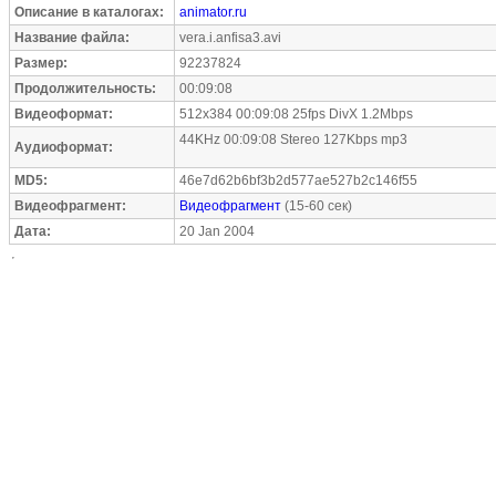
Описание в каталогах:
animator.ru
Название файла:
vera.i.anfisa3.avi
Размер:
92237824
Продолжительность:
00:09:08
Видеоформат:
512x384 00:09:08 25fps DivX 1.2Mbps
44KHz 00:09:08 Stereo 127Kbps mp3
Аудиоформат:
MD5:
46e7d62b6bf3b2d577ae527b2c146f55
Видеофрагмент:
Видеофрагмент
(15-60 сек)
Дата:
20 Jan 2004