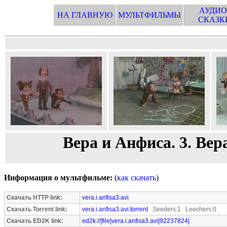
АУДИО
НА ГЛАВНУЮ
МУЛЬТФИЛЬМЫ
СКАЗК
Вера и Анфиса. 3. Вер
Информация о мультфильме:
(
как скачать
)
Скачать HTTP link:
vera.i.anfisa3.avi
Скачать Torrent link:
vera.i.anfisa3.avi.torrent
Seeders:1 Leechers:0
Скачать ED2K link:
ed2k://|file|vera.i.anfisa3.avi|92237824|