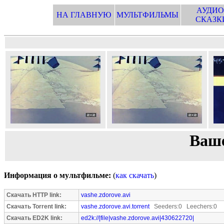
АУДИО
НА ГЛАВНУЮ
МУЛЬТФИЛЬМЫ
СКАЗК
Ваше
Информация о мультфильме:
(
как скачать
)
Скачать HTTP link:
vashe.zdorove.avi
Скачать Torrent link:
vashe.zdorove.avi.torrent
Seeders:0 Leechers:0
Скачать ED2K link:
ed2k://|file|vashe.zdorove.avi|430622720|