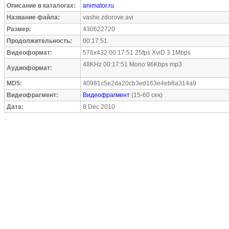
Описание в каталогах:
animator.ru
Название файла:
vashe.zdorove.avi
Размер:
430622720
Продолжительность:
00:17:51
Видеоформат:
576x432 00:17:51 25fps XviD 3.1Mbps
48KHz 00:17:51 Mono 96Kbps mp3
Аудиоформат:
MD5:
40981c5e2da20cb3ed163e4eb8a314a9
Видеофрагмент:
Видеофрагмент
(15-60 сек)
Дата:
8 Dec 2010