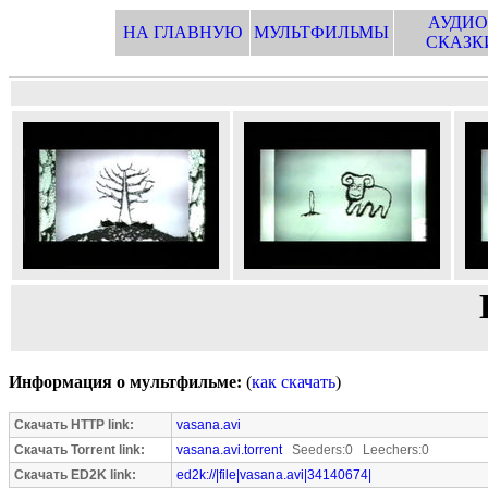
АУДИО
НА ГЛАВНУЮ
МУЛЬТФИЛЬМЫ
СКАЗК
Информация о мультфильме:
(
как скачать
)
Скачать HTTP link:
vasana.avi
Скачать Torrent link:
vasana.avi.torrent
Seeders:0 Leechers:0
Скачать ED2K link:
ed2k://|file|vasana.avi|34140674|