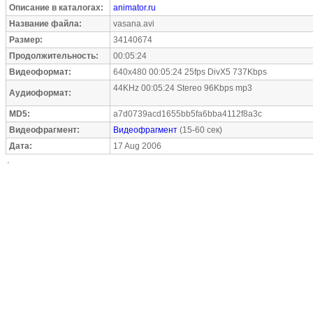
Описание в каталогах:
animator.ru
Название файла:
vasana.avi
Размер:
34140674
Продолжительность:
00:05:24
Видеоформат:
640x480 00:05:24 25fps DivX5 737Kbps
44KHz 00:05:24 Stereo 96Kbps mp3
Аудиоформат:
MD5:
a7d0739acd1655bb5fa6bba4112f8a3c
Видеофрагмент:
Видеофрагмент
(15-60 сек)
Дата:
17 Aug 2006