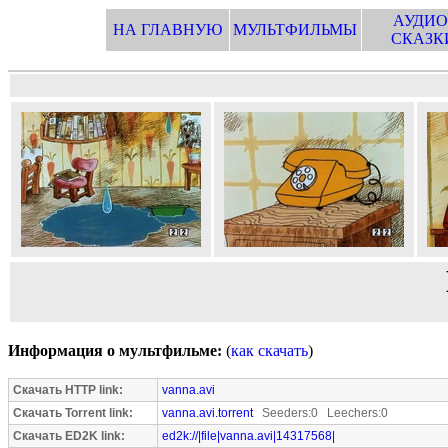
АУДИО
НА ГЛАВНУЮ
МУЛЬТФИЛЬМЫ
СКАЗК
Информация о мультфильме:
(
как скачать
)
Скачать HTTP link:
vanna.avi
Скачать Torrent link:
vanna.avi.torrent
Seeders:0 Leechers:0
Скачать ED2K link:
ed2k://|file|vanna.avi|14317568|