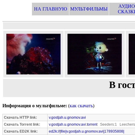
АУДИО
НА ГЛАВНУЮ
МУЛЬТФИЛЬМЫ
СКАЗК
В гос
Информация о мультфильме:
(
как скачать
)
Скачать HTTP link:
v.gostjah.u.gnomov.avi
Скачать Torrent link:
v.gostjah.u.gnomov.avi.torrent
Seeders:1 Leechers
Скачать ED2K link:
ed2k://|file|v.gostjah.u.gnomov.avi|178935808|