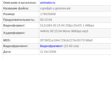
Описание в каталогах:
animator.ru
Название файла:
v.gostjah.u.gnomov.avi
Размер:
178935808
Продолжительность:
00:15:04
Видеоформат:
512x384 00:15:04 25fps DivX5 1.4Mbps
44KHz 00:15:04 Mono 96Kbps mp3
Аудиоформат:
MD5:
0f736f11e184c729cb227bc93737d8a0
Видеофрагмент:
Видеофрагмент
(15-60 сек)
Дата:
11 Oct 2006