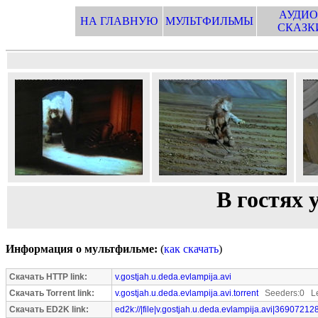
АУДИО
НА ГЛАВНУЮ
МУЛЬТФИЛЬМЫ
СКАЗК
В гостях 
Информация о мультфильме:
(
как скачать
)
Скачать HTTP link:
v.gostjah.u.deda.evlampija.avi
Скачать Torrent link:
v.gostjah.u.deda.evlampija.avi.torrent
Seeders:0 Le
Скачать ED2K link:
ed2k://|file|v.gostjah.u.deda.evlampija.avi|369072128