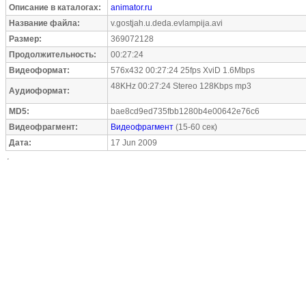
Описание в каталогах:
animator.ru
Название файла:
v.gostjah.u.deda.evlampija.avi
Размер:
369072128
Продолжительность:
00:27:24
Видеоформат:
576x432 00:27:24 25fps XviD 1.6Mbps
48KHz 00:27:24 Stereo 128Kbps mp3
Аудиоформат:
MD5:
bae8cd9ed735fbb1280b4e00642e76c6
Видеофрагмент:
Видеофрагмент
(15-60 сек)
Дата:
17 Jun 2009