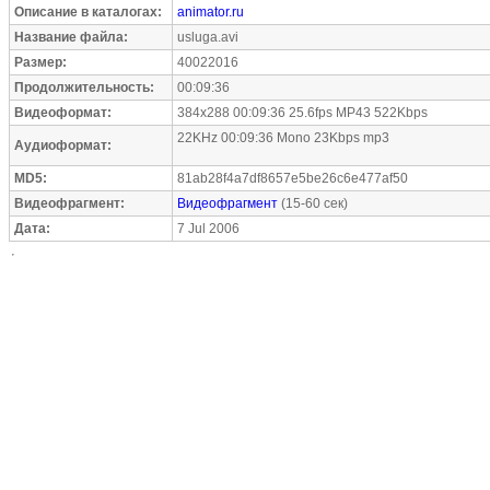
Описание в каталогах:
animator.ru
Название файла:
usluga.avi
Размер:
40022016
Продолжительность:
00:09:36
Видеоформат:
384x288 00:09:36 25.6fps MP43 522Kbps
22KHz 00:09:36 Mono 23Kbps mp3
Аудиоформат:
MD5:
81ab28f4a7df8657e5be26c6e477af50
Видеофрагмент:
Видеофрагмент
(15-60 сек)
Дата:
7 Jul 2006