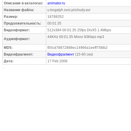
Описание в каталогах:
animator.ru
Название файла:
u.bogatyh.svoi.prichudy.avi
Размер:
18788352
Продолжительность:
00:01:35
Видеоформат:
512x384 00:01:35 25fps DivX5 1.4Mbps
44KHz 00:01:35 Mono 93Kbps mp3
Аудиоформат:
MD5:
f05cd78872888ec14966a1eeff75fdb2
Видеофрагмент:
Видеофрагмент
(15-60 сек)
Дата:
17 Feb 2006