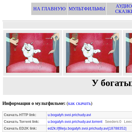
АУДИО
НА ГЛАВНУЮ
МУЛЬТФИЛЬМЫ
СКАЗК
У богаты
Информация о мультфильме:
(
как скачать
)
Скачать HTTP link:
u.bogatyh.svoi.prichudy.avi
Скачать Torrent link:
u.bogatyh.svoi.prichudy.avi.torrent
Seeders:0 Leec
Скачать ED2K link:
ed2k://|file|u.bogatyh.svoi.prichudy.avi|18788352|