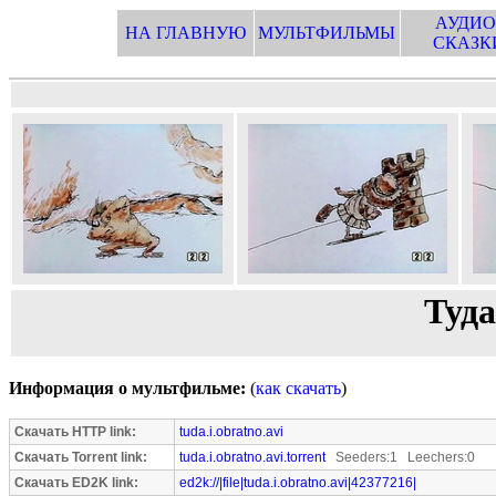
АУДИО
НА ГЛАВНУЮ
МУЛЬТФИЛЬМЫ
СКАЗК
Туда
Информация о мультфильме:
(
как скачать
)
Скачать HTTP link:
tuda.i.obratno.avi
Скачать Torrent link:
tuda.i.obratno.avi.torrent
Seeders:1 Leechers:0
Скачать ED2K link:
ed2k://|file|tuda.i.obratno.avi|42377216|