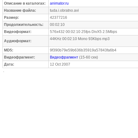
Описание в каталогах:
animator.ru
Название файла:
tuda.i.obratno.avi
Размер:
42377216
Продолжительность:
00:02:10
Видеоформат:
576x432 00:02:10 25fps DivX5 2.5Mbps
44KHz 00:02:10 Mono 93Kbps mp3
Аудиоформат:
MD5:
9f390b79e59b636b35919a57843fa6b4
Видеофрагмент:
Видеофрагмент
(15-60 сек)
Дата:
12 Oct 2007