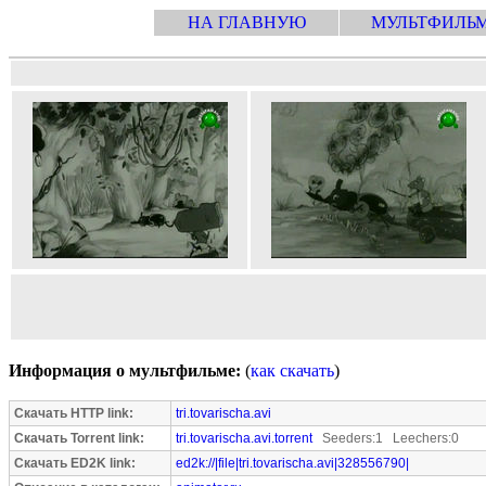
НА ГЛАВНУЮ
МУЛЬТФИЛЬ
Информация о мультфильме:
(
как скачать
)
Скачать HTTP link:
tri.tovarischa.avi
Скачать Torrent link:
tri.tovarischa.avi.torrent
Seeders:1 Leechers:0
Скачать ED2K link:
ed2k://|file|tri.tovarischa.avi|328556790|