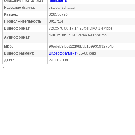
Описание в каталогах:
animator.ru
Название файла:
tri.tovarischa.avi
Размер:
328556790
Продолжительность:
00:17:14
Видеоформат:
720x576 00:17:14 25fps DivX 2.4Mbps
44KHz 00:17:14 Stereo 64Kbps mp3
Аудиоформат:
MD5:
90adeb9fb0222f08b5b1099359327c4b
Видеофрагмент:
Видеофрагмент
(15-60 сек)
Дата:
24 Jul 2009