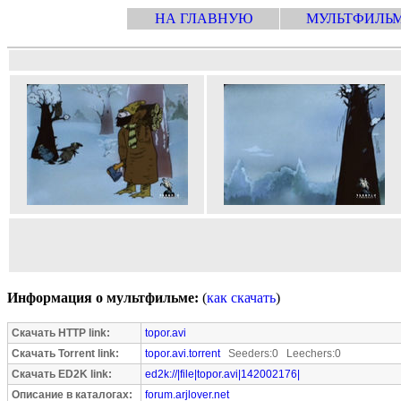
НА ГЛАВНУЮ
МУЛЬТФИЛЬ
Информация о мультфильме:
(
как скачать
)
Скачать HTTP link:
topor.avi
Скачать Torrent link:
topor.avi.torrent
Seeders:0 Leechers:0
Скачать ED2K link:
ed2k://|file|topor.avi|142002176|
Описание в каталогах:
forum.arjlover.net