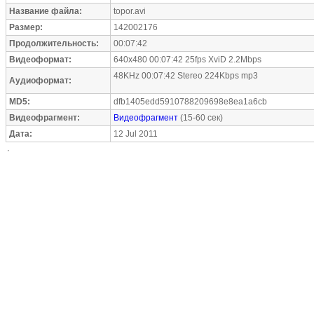
Название файла:
topor.avi
Размер:
142002176
Продолжительность:
00:07:42
Видеоформат:
640x480 00:07:42 25fps XviD 2.2Mbps
48KHz 00:07:42 Stereo 224Kbps mp3
Аудиоформат:
MD5:
dfb1405edd5910788209698e8ea1a6cb
Видеофрагмент:
Видеофрагмент
(15-60 сек)
Дата:
12 Jul 2011