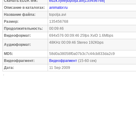
Скачать ED2K link:
ed2k://|file|topolja.avi|135456768|
Описание в каталогах:
animator.ru
Название файла:
topolja.avi
Размер:
135456768
Продолжительность:
00:09:46
Видеоформат:
694x576 00:09:46 25fps XviD 1.6Mbps
48KHz 00:09:46 Stereo 192Kbps
Аудиоформат:
MD5:
58d0a38058f0a07b3c7c44cb833da2c9
Видеофрагмент:
Видеофрагмент
(15-60 сек)
Дата:
11 Sep 2009