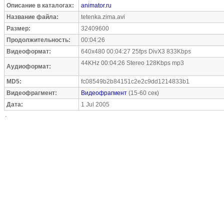
Описание в каталогах:
animator.ru
Название файла:
tetenka.zima.avi
Размер:
32409600
Продолжительность:
00:04:26
Видеоформат:
640x480 00:04:27 25fps DivX3 833Kbps
44KHz 00:04:26 Stereo 128Kbps mp3
Аудиоформат:
MD5:
fc08549b2b84151c2e2c9dd1214833b1
Видеофрагмент:
Видеофрагмент
(15-60 сек)
Дата:
1 Jul 2005