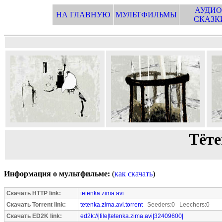
АУДИО
НА ГЛАВНУЮ
МУЛЬТФИЛЬМЫ
СКАЗК
Тёт
Информация о мультфильме:
(
как скачать
)
Скачать HTTP link:
tetenka.zima.avi
Скачать Torrent link:
tetenka.zima.avi.torrent
Seeders:0 Leechers:0
Скачать ED2K link:
ed2k://|file|tetenka.zima.avi|32409600|