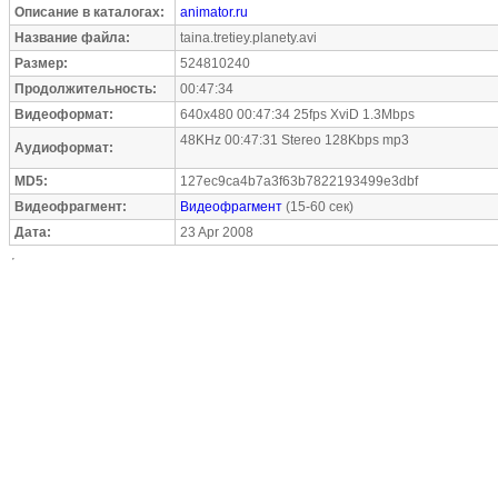
Описание в каталогах:
animator.ru
Название файла:
taina.tretiey.planety.avi
Размер:
524810240
Продолжительность:
00:47:34
Видеоформат:
640x480 00:47:34 25fps XviD 1.3Mbps
48KHz 00:47:31 Stereo 128Kbps mp3
Аудиоформат:
MD5:
127ec9ca4b7a3f63b7822193499e3dbf
Видеофрагмент:
Видеофрагмент
(15-60 сек)
Дата:
23 Apr 2008