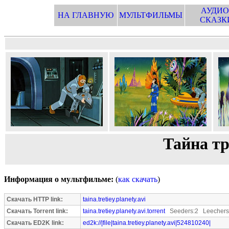
АУДИО
НА ГЛАВНУЮ
МУЛЬТФИЛЬМЫ
СКАЗК
Тайна т
Информация о мультфильме:
(
как скачать
)
Скачать HTTP link:
taina.tretiey.planety.avi
Скачать Torrent link:
taina.tretiey.planety.avi.torrent
Seeders:2 Leechers
Скачать ED2K link:
ed2k://|file|taina.tretiey.planety.avi|524810240|