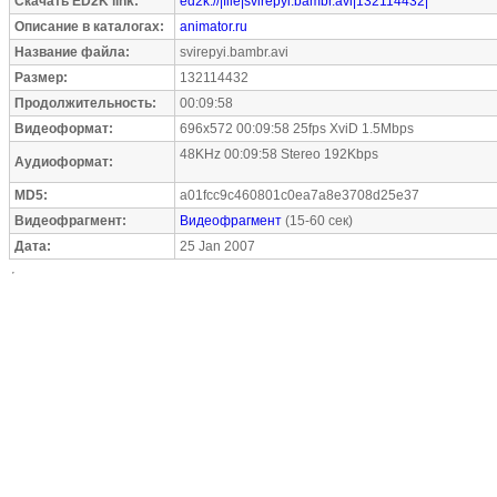
Скачать ED2K link:
ed2k://|file|svirepyi.bambr.avi|132114432|
Описание в каталогах:
animator.ru
Название файла:
svirepyi.bambr.avi
Размер:
132114432
Продолжительность:
00:09:58
Видеоформат:
696x572 00:09:58 25fps XviD 1.5Mbps
48KHz 00:09:58 Stereo 192Kbps
Аудиоформат:
MD5:
a01fcc9c460801c0ea7a8e3708d25e37
Видеофрагмент:
Видеофрагмент
(15-60 сек)
Дата:
25 Jan 2007