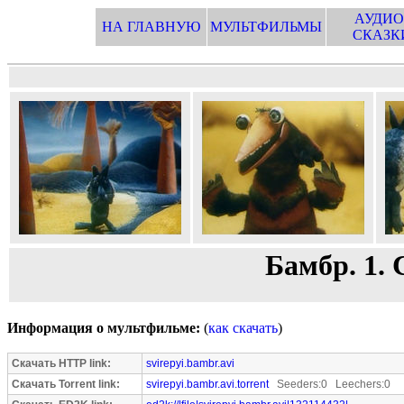
АУДИО
НА ГЛАВНУЮ
МУЛЬТФИЛЬМЫ
СКАЗК
Бамбр. 1.
Информация о мультфильме:
(
как скачать
)
Скачать HTTP link:
svirepyi.bambr.avi
Скачать Torrent link:
svirepyi.bambr.avi.torrent
Seeders:0 Leechers:0