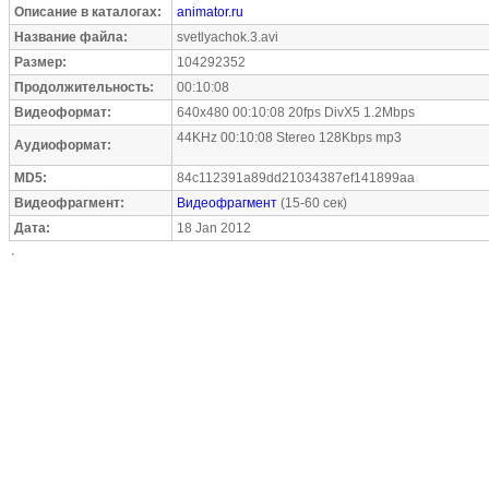
Описание в каталогах:
animator.ru
Название файла:
svetlyachok.3.avi
Размер:
104292352
Продолжительность:
00:10:08
Видеоформат:
640x480 00:10:08 20fps DivX5 1.2Mbps
44KHz 00:10:08 Stereo 128Kbps mp3
Аудиоформат:
MD5:
84c112391a89dd21034387ef141899aa
Видеофрагмент:
Видеофрагмент
(15-60 сек)
Дата:
18 Jan 2012