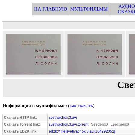
АУДИО
НА ГЛАВНУЮ
МУЛЬТФИЛЬМЫ
СКАЗК
Све
Информация о мультфильме:
(
как скачать
)
Скачать HTTP link:
svetlyachok.3.avi
Скачать Torrent link:
svetlyachok.3.avi.torrent
Seeders:0 Leechers:0
Скачать ED2K link:
ed2k://|file|svetlyachok.3.avi|104292352|