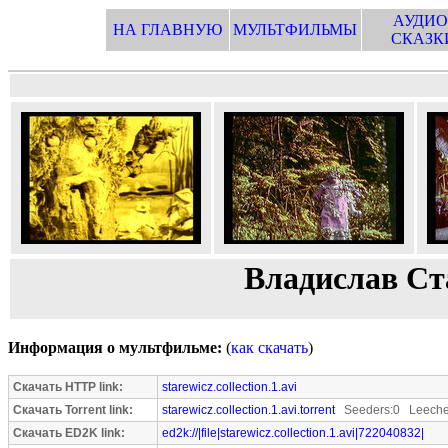
АУДИО
НА ГЛАВНУЮ
МУЛЬТФИЛЬМЫ
СКАЗК
Владислав Ст
Информация о мультфильме:
(
как скачать
)
Скачать HTTP link:
starewicz.collection.1.avi
Скачать Torrent link:
starewicz.collection.1.avi.torrent
Seeders:0 Leeche
Скачать ED2K link:
ed2k://|file|starewicz.collection.1.avi|722040832|