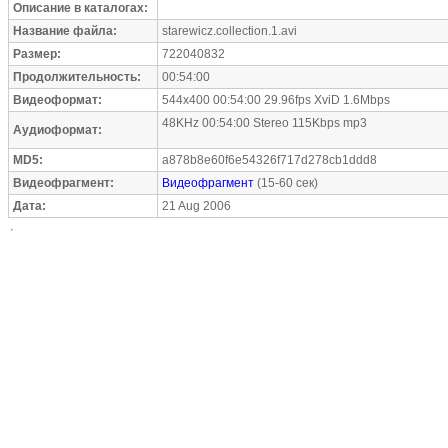
Описание в каталогах:
Название файла:
starewicz.collection.1.avi
Размер:
722040832
Продолжительность:
00:54:00
Видеоформат:
544x400 00:54:00 29.96fps XviD 1.6Mbps
48KHz 00:54:00 Stereo 115Kbps mp3
Аудиоформат:
MD5:
a878b8e60f6e54326f717d278cb1ddd8
Видеофрагмент:
Видеофрагмент
(15-60 сек)
Дата:
21 Aug 2006