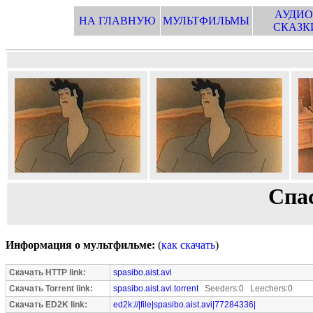
АУДИО
НА ГЛАВНУЮ
МУЛЬТФИЛЬМЫ
СКАЗК
Спас
Информация о мультфильме:
(
как скачать
)
Скачать HTTP link:
spasibo.aist.avi
Скачать Torrent link:
spasibo.aist.avi.torrent
Seeders:0 Leechers:0
Скачать ED2K link:
ed2k://|file|spasibo.aist.avi|77284336|