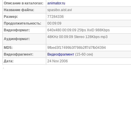
Описание в каталогах:
animator.ru
Название файла:
spasibo.aist.avi
Размер:
77284336
Продолжительность:
00:09:09
Видеоформат:
640x480 00:09:09 25fps XviD 988Kbps
48KHz 00:09:09 Stereo 128Kbps mp3
Аудиоформат:
MD5:
9fbed3f17499b3f798b2ff7d7fb04394
Видеофрагмент:
Видеофрагмент
(15-60 сек)
Дата:
24 Nov 2006