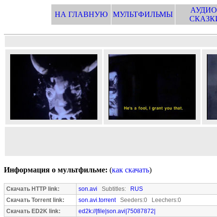
АУДИО
НА ГЛАВНУЮ
МУЛЬТФИЛЬМЫ
СКАЗК
Информация о мультфильме:
(
как скачать
)
Скачать HTTP link:
son.avi
Subtitles:
RUS
Скачать Torrent link:
son.avi.torrent
Seeders:0 Leechers:0
Скачать ED2K link:
ed2k://|file|son.avi|75087872|