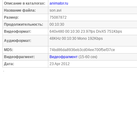
Описание в каталогах:
animator.ru
Название файла:
son.avi
Размер:
75087872
Продолжительность:
00:10:30
Видеоформат:
640x480 00:10:30 23.97fps DivX5 751Kbps
48KHz 00:10:30 Mono 192Kbps
Аудиоформат:
MD5:
74bd86da8936eb3cd04ee700f5ef37ce
Видеофрагмент:
Видеофрагмент
(15-60 сек)
Дата:
23 Apr 2012