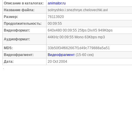
Описание в каталогах:
animator.ru
Название файла:
solnyshko.i.snezhnye.chelovechki.avi
Размер:
76113920
Продолжительность:
00:09:55
Видеоформат:
640x480 00:09:55 25fps DivX5 949Kbps
44KHz 00:09:55 Mono 63Kbps mp3
Аудиоформат:
MD5:
33b50f34f662667f1d49c779888a5a51
Видеофрагмент:
Видеофрагмент
(15-60 сек)
Дата:
20 Oct 2004