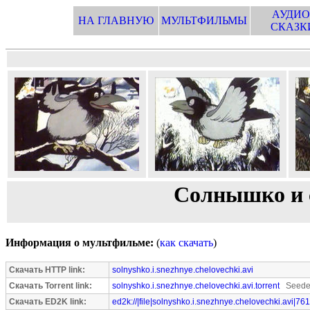
АУДИО
НА ГЛАВНУЮ
МУЛЬТФИЛЬМЫ
СКАЗК
Солнышко и 
Информация о мультфильме:
(
как скачать
)
Скачать HTTP link:
solnyshko.i.snezhnye.chelovechki.avi
Скачать Torrent link:
solnyshko.i.snezhnye.chelovechki.avi.torrent
Seeder
Скачать ED2K link:
ed2k://|file|solnyshko.i.snezhnye.chelovechki.avi|76