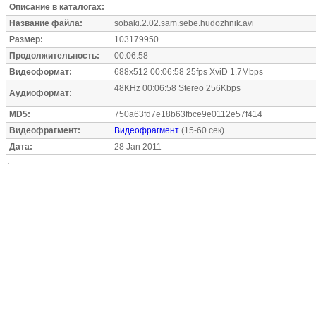
Описание в каталогах:
Название файла:
sobaki.2.02.sam.sebe.hudozhnik.avi
Размер:
103179950
Продолжительность:
00:06:58
Видеоформат:
688x512 00:06:58 25fps XviD 1.7Mbps
48KHz 00:06:58 Stereo 256Kbps
Аудиоформат:
MD5:
750a63fd7e18b63fbce9e0112e57f414
Видеофрагмент:
Видеофрагмент
(15-60 сек)
Дата:
28 Jan 2011