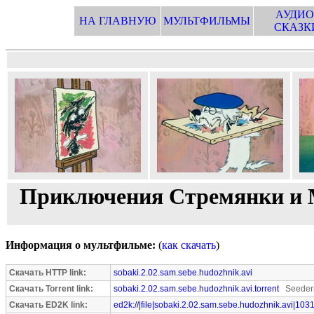
АУДИО
НА ГЛАВНУЮ
МУЛЬТФИЛЬМЫ
СКАЗК
Приключения Стремянки и М
Информация о мультфильме:
(
как скачать
)
Скачать HTTP link:
sobaki.2.02.sam.sebe.hudozhnik.avi
Скачать Torrent link:
sobaki.2.02.sam.sebe.hudozhnik.avi.torrent
Seeders
Скачать ED2K link:
ed2k://|file|sobaki.2.02.sam.sebe.hudozhnik.avi|103