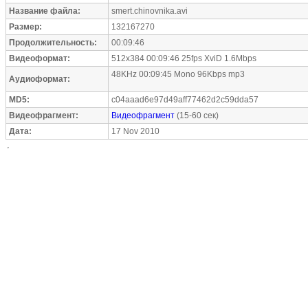
Название файла:
smert.chinovnika.avi
Размер:
132167270
Продолжительность:
00:09:46
Видеоформат:
512x384 00:09:46 25fps XviD 1.6Mbps
48KHz 00:09:45 Mono 96Kbps mp3
Аудиоформат:
MD5:
c04aaad6e97d49aff77462d2c59dda57
Видеофрагмент:
Видеофрагмент
(15-60 сек)
Дата:
17 Nov 2010