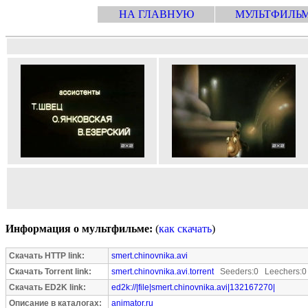
НА ГЛАВНУЮ
МУЛЬТФИЛЬ
Информация о мультфильме:
(
как скачать
)
Скачать HTTP link:
smert.chinovnika.avi
Скачать Torrent link:
smert.chinovnika.avi.torrent
Seeders:0 Leechers:0
Скачать ED2K link:
ed2k://|file|smert.chinovnika.avi|132167270|
Описание в каталогах:
animator.ru