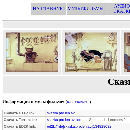
АУДИО
НА ГЛАВНУЮ
МУЛЬТФИЛЬМЫ
СКАЗК
Сказ
Информация о мультфильме:
(
как скачать
)
Скачать HTTP link:
skazka.pro.len.avi
Скачать Torrent link:
skazka.pro.len.avi.torrent
Seeders:1 Leechers:0
Скачать ED2K link:
ed2k://|file|skazka.pro.len.avi|134828032|