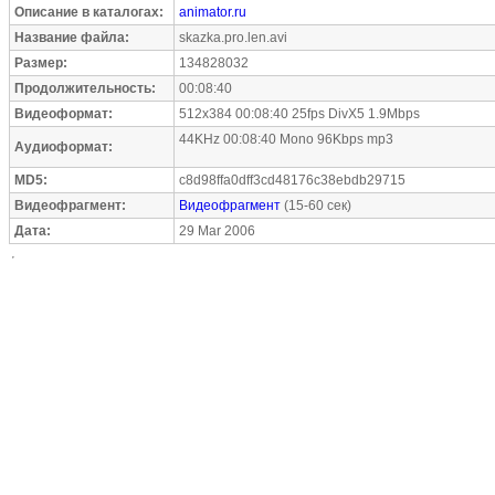
Описание в каталогах:
animator.ru
Название файла:
skazka.pro.len.avi
Размер:
134828032
Продолжительность:
00:08:40
Видеоформат:
512x384 00:08:40 25fps DivX5 1.9Mbps
44KHz 00:08:40 Mono 96Kbps mp3
Аудиоформат:
MD5:
c8d98ffa0dff3cd48176c38ebdb29715
Видеофрагмент:
Видеофрагмент
(15-60 сек)
Дата:
29 Mar 2006