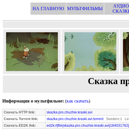
АУДИО
НА ГЛАВНУЮ
МУЛЬТФИЛЬМЫ
СКАЗК
Сказка п
Информация о мультфильме:
(
как скачать
)
Скачать HTTP link:
skazka.pro.chuzhie.kraski.avi
Скачать Torrent link:
skazka.pro.chuzhie.kraski.avi.torrent
Seeders:1 Lee
Скачать ED2K link:
ed2k://|file|skazka.pro.chuzhie.kraski.avi|184031762|