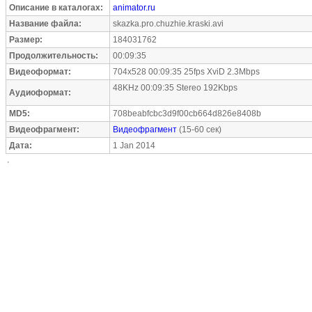
Описание в каталогах:
animator.ru
Название файла:
skazka.pro.chuzhie.kraski.avi
Размер:
184031762
Продолжительность:
00:09:35
Видеоформат:
704x528 00:09:35 25fps XviD 2.3Mbps
48KHz 00:09:35 Stereo 192Kbps
Аудиоформат:
MD5:
708beabfcbc3d9f00cb664d826e8408b
Видеофрагмент:
Видеофрагмент
(15-60 сек)
Дата:
1 Jan 2014