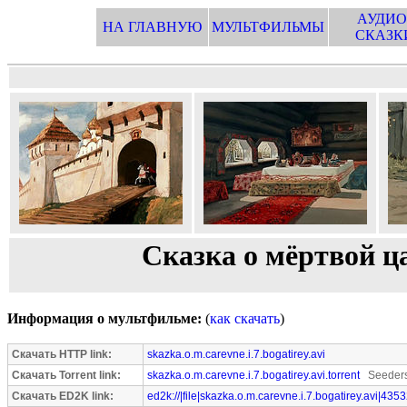
АУДИО
НА ГЛАВНУЮ
МУЛЬТФИЛЬМЫ
СКАЗК
Сказка о мёртвой ц
Информация о мультфильме:
(
как скачать
)
Скачать HTTP link:
skazka.o.m.carevne.i.7.bogatirey.avi
Скачать Torrent link:
skazka.o.m.carevne.i.7.bogatirey.avi.torrent
Seeders
Скачать ED2K link:
ed2k://|file|skazka.o.m.carevne.i.7.bogatirey.avi|435