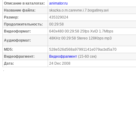
Описание в каталогах:
animator.ru
Название файла:
skazka.o.m.carevne.i.7.bogatirey.avi
Размер:
435329024
Продолжительность:
00:29:58
Видеоформат:
640x480 00:29:58 25fps XviD 1.7Mbps
48KHz 00:29:58 Stereo 128Kbps mp3
Аудиоформат:
MD5:
528e526d568a97991141e079acbd5a70
Видеофрагмент:
Видеофрагмент
(15-60 сек)
Дата:
24 Dec 2008