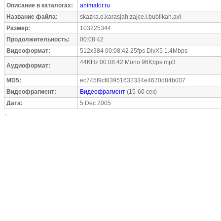
Описание в каталогах:
animator.ru
Название файла:
skazka.o.karasjah.zajce.i.bublikah.avi
Размер:
103225344
Продолжительность:
00:08:42
Видеоформат:
512x384 00:08:42 25fps DivX5 1.4Mbps
44KHz 00:08:42 Mono 96Kbps mp3
Аудиоформат:
MD5:
ec745f9cf83951632334e4670d84b007
Видеофрагмент:
Видеофрагмент
(15-60 сек)
Дата:
5 Dec 2005