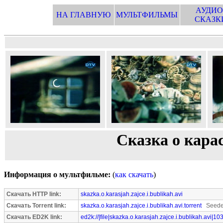
АУДИО
НА ГЛАВНУЮ
МУЛЬТФИЛЬМЫ
СКАЗК
Сказка о карас
Информация о мультфильме:
(
как скачать
)
Скачать HTTP link:
skazka.o.karasjah.zajce.i.bublikah.avi
Скачать Torrent link:
skazka.o.karasjah.zajce.i.bublikah.avi.torrent
Seeder
Скачать ED2K link:
ed2k://|file|skazka.o.karasjah.zajce.i.bublikah.avi|1