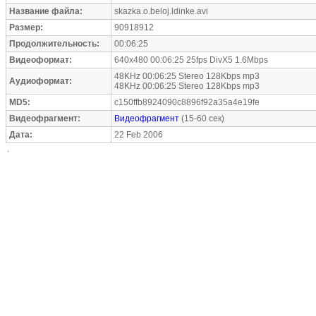
Название файла:
skazka.o.beloj.ldinke.avi
Размер:
90918912
Продолжительность:
00:06:25
Видеоформат:
640x480 00:06:25 25fps DivX5 1.6Mbps
48KHz 00:06:25 Stereo 128Kbps mp3
Аудиоформат:
48KHz 00:06:25 Stereo 128Kbps mp3
MD5:
c150ffb8924090c8896f92a35a4e19fe
Видеофрагмент:
Видеофрагмент
(15-60 сек)
Дата:
22 Feb 2006