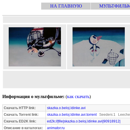
НА ГЛАВНУЮ
МУЛЬТФИЛЬ
Информация о мультфильме:
(
как скачать
)
Скачать HTTP link:
skazka.o.beloj.ldinke.avi
Скачать Torrent link:
skazka.o.beloj.ldinke.avi.torrent
Seeders:1 Leecher
Скачать ED2K link:
ed2k://|file|skazka.o.beloj.ldinke.avi|90918912|
Описание в каталогах:
animator.ru