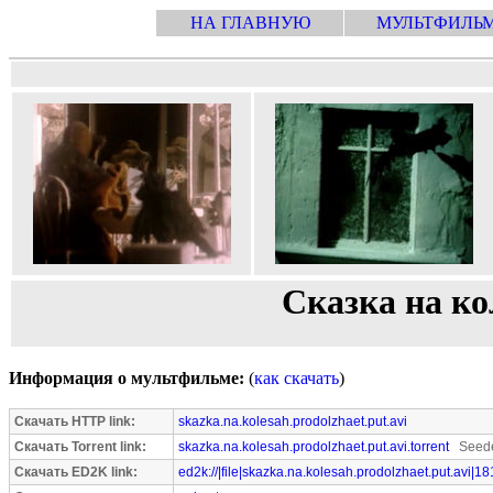
НА ГЛАВНУЮ
МУЛЬТФИЛЬ
Сказка на ко
Информация о мультфильме:
(
как скачать
)
Скачать HTTP link:
skazka.na.kolesah.prodolzhaet.put.avi
Скачать Torrent link:
skazka.na.kolesah.prodolzhaet.put.avi.torrent
Seede
Скачать ED2K link:
ed2k://|file|skazka.na.kolesah.prodolzhaet.put.avi|1