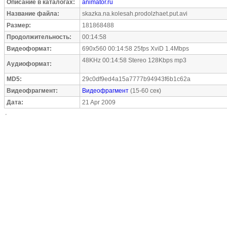
Описание в каталогах:
animator.ru
Название файла:
skazka.na.kolesah.prodolzhaet.put.avi
Размер:
181868488
Продолжительность:
00:14:58
Видеоформат:
690x560 00:14:58 25fps XviD 1.4Mbps
48KHz 00:14:58 Stereo 128Kbps mp3
Аудиоформат:
MD5:
29c0df9ed4a15a7777b94943f6b1c62a
Видеофрагмент:
Видеофрагмент
(15-60 сек)
Дата:
21 Apr 2009