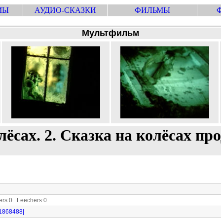
МЫ
АУДИО-СКАЗКИ
ФИЛЬМЫ
Мультфильм
лёсах. 2. Сказка на колёсах пр
rs:0 Leechers:0
81868488|