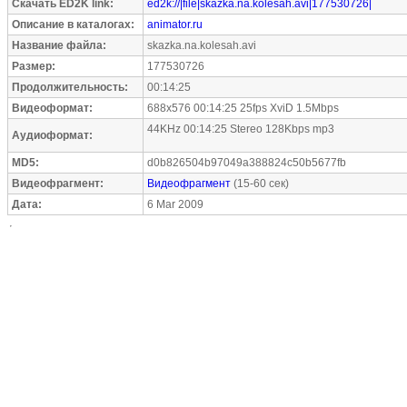
Скачать ED2K link:
ed2k://|file|skazka.na.kolesah.avi|177530726|
Описание в каталогах:
animator.ru
Название файла:
skazka.na.kolesah.avi
Размер:
177530726
Продолжительность:
00:14:25
Видеоформат:
688x576 00:14:25 25fps XviD 1.5Mbps
44KHz 00:14:25 Stereo 128Kbps mp3
Аудиоформат:
MD5:
d0b826504b97049a388824c50b5677fb
Видеофрагмент:
Видеофрагмент
(15-60 сек)
Дата:
6 Mar 2009