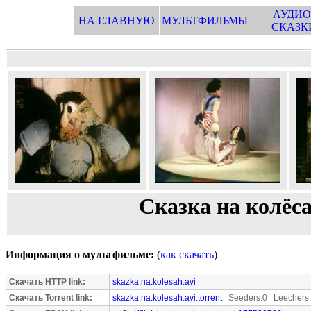
АУДИО
НА ГЛАВНУЮ
МУЛЬТФИЛЬМЫ
СКАЗК
Сказка на колёса
Информация о мультфильме:
(
как скачать
)
Скачать HTTP link:
skazka.na.kolesah.avi
Скачать Torrent link:
skazka.na.kolesah.avi.torrent
Seeders:0 Leechers