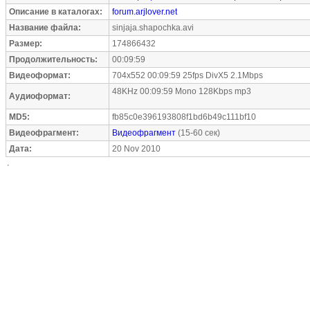
Описание в каталогах:
forum.arjlover.net
Название файла:
sinjaja.shapochka.avi
Размер:
174866432
Продолжительность:
00:09:59
Видеоформат:
704x552 00:09:59 25fps DivX5 2.1Mbps
48KHz 00:09:59 Mono 128Kbps mp3
Аудиоформат:
MD5:
fb85c0e396193808f1bd6b49c111bf10
Видеофрагмент:
Видеофрагмент
(15-60 сек)
Дата:
20 Nov 2010