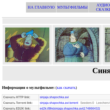
АУДИО
НА ГЛАВНУЮ
МУЛЬТФИЛЬМЫ
СКАЗК
Синя
Информация о мультфильме:
(
как скачать
)
Скачать HTTP link:
sinjaja.shapochka.avi
Скачать Torrent link:
sinjaja.shapochka.avi.torrent
Seeders:0 Leechers:
Скачать ED2K link:
ed2k://|file|sinjaja.shapochka.avi|174866432|