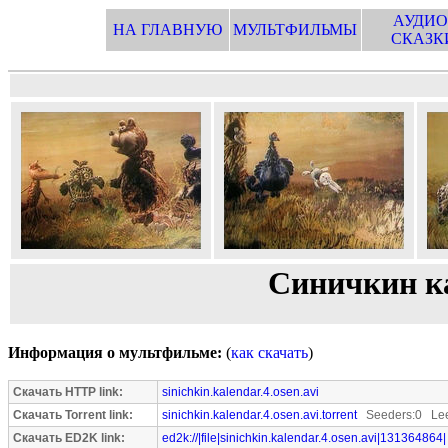
АУДИО
НА ГЛАВНУЮ
МУЛЬТФИЛЬМЫ
СКАЗК
Синичкин ка
Информация о мультфильме:
(
как скачать
)
Скачать HTTP link:
sinichkin.kalendar.4.osen.avi
Скачать Torrent link:
sinichkin.kalendar.4.osen.avi.torrent
Seeders:0 Lee
Скачать ED2K link:
ed2k://|file|sinichkin.kalendar.4.osen.avi|131364864|