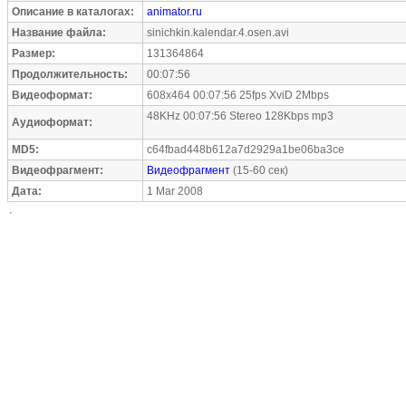
Описание в каталогах:
animator.ru
Название файла:
sinichkin.kalendar.4.osen.avi
Размер:
131364864
Продолжительность:
00:07:56
Видеоформат:
608x464 00:07:56 25fps XviD 2Mbps
48KHz 00:07:56 Stereo 128Kbps mp3
Аудиоформат:
MD5:
c64fbad448b612a7d2929a1be06ba3ce
Видеофрагмент:
Видеофрагмент
(15-60 сек)
Дата:
1 Mar 2008