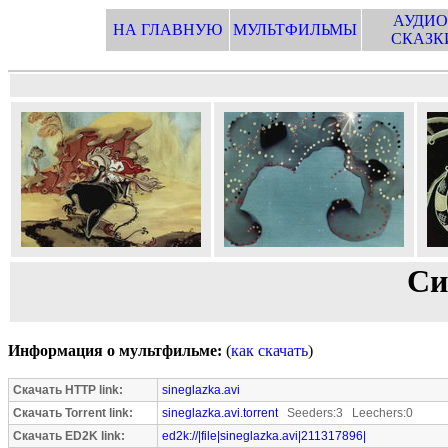
АУДИО
НА ГЛАВНУЮ
МУЛЬТФИЛЬМЫ
СКАЗК
Си
Информация о мультфильме:
(
как скачать
)
Скачать HTTP link:
sineglazka.avi
Скачать Torrent link:
sineglazka.avi.torrent
Seeders:3 Leechers:0
Скачать ED2K link:
ed2k://|file|sineglazka.avi|211317896|