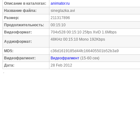
Описание в каталогах:
animator.ru
Название файла:
sineglazka.avi
Размер:
211317896
Продолжительность:
00:15:10
Видеоформат:
704x528 00:15:10 25fps XviD 1.6Mbps
48KHz 00:15:10 Mono 192Kbps
Аудиоформат:
MD5:
c36d1619185d44fc166405501b52b3a9
Видеофрагмент:
Видеофрагмент
(15-60 сек)
Дата:
28 Feb 2012