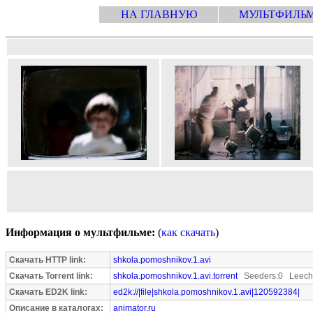
НА ГЛАВНУЮ
МУЛЬТФИЛЬ
Информация о мультфильме:
(
как скачать
)
Скачать HTTP link:
shkola.pomoshnikov.1.avi
Скачать Torrent link:
shkola.pomoshnikov.1.avi.torrent
Seeders:0 Leeche
Скачать ED2K link:
ed2k://|file|shkola.pomoshnikov.1.avi|120592384|
Описание в каталогах:
animator.ru