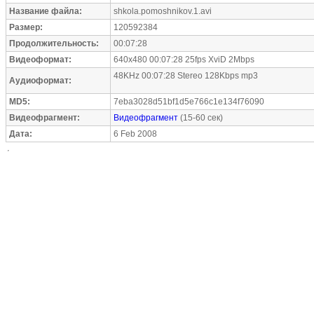
Название файла:
shkola.pomoshnikov.1.avi
Размер:
120592384
Продолжительность:
00:07:28
Видеоформат:
640x480 00:07:28 25fps XviD 2Mbps
48KHz 00:07:28 Stereo 128Kbps mp3
Аудиоформат:
MD5:
7eba3028d51bf1d5e766c1e134f76090
Видеофрагмент:
Видеофрагмент
(15-60 сек)
Дата:
6 Feb 2008