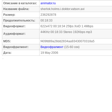
Описание в каталогах:
animator.ru
Название файла:
sherlok.holms.i.doktor.vatson.avi
Размер:
236292878
Продолжительность:
00:18:33
Видеоформат:
622x472 00:18:34 25fps XviD 1.4Mbps
44KHz 00:18:33 Stereo 192Kbps mp3
Аудиоформат:
MD5:
f409fd89a28dd2834aa93430070318a5
Видеофрагмент:
Видеофрагмент
(15-60 сек)
Дата:
19 May 2006