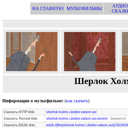
АУДИО
НА ГЛАВНУЮ
МУЛЬТФИЛЬМЫ
СКАЗК
Шерлок Холм
Информация о мультфильме:
(
как скачать
)
Скачать HTTP link:
sherlok.holms.i.doktor.vatson.avi
Скачать Torrent link:
sherlok.holms.i.doktor.vatson.avi.torrent
Seeders:0 
Скачать ED2K link:
ed2k://|file|sherlok.holms.i.doktor.vatson.avi|236292