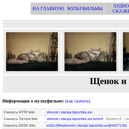
АУДИО
НА ГЛАВНУЮ
МУЛЬТФИЛЬМЫ
СКАЗК
Щенок и 
Информация о мультфильме:
(
как скачать
)
Скачать HTTP link:
shenok.i.staraja.tapochka.avi
Скачать Torrent link:
shenok.i.staraja.tapochka.avi.torrent
Seeders:0 Lee
Скачать ED2K link:
ed2k://|file|shenok.i.staraja.tapochka.avi|94427136|