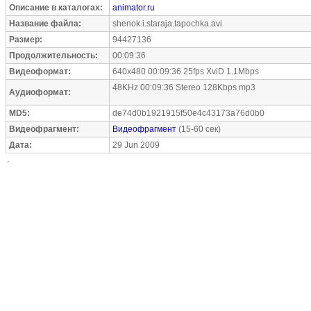
Описание в каталогах:
animator.ru
Название файла:
shenok.i.staraja.tapochka.avi
Размер:
94427136
Продолжительность:
00:09:36
Видеоформат:
640x480 00:09:36 25fps XviD 1.1Mbps
48KHz 00:09:36 Stereo 128Kbps mp3
Аудиоформат:
MD5:
de74d0b1921915f50e4c43173a76d0b0
Видеофрагмент:
Видеофрагмент
(15-60 сек)
Дата:
29 Jun 2009