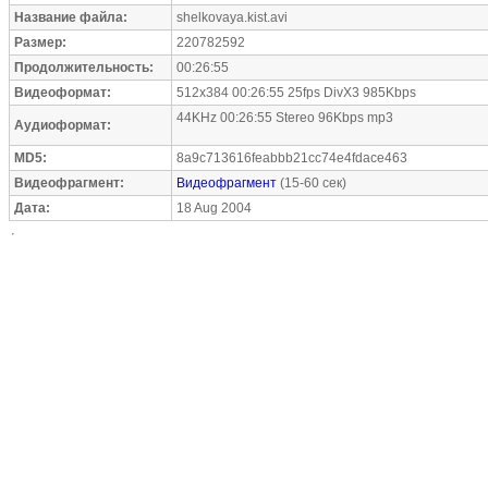
Название файла:
shelkovaya.kist.avi
Размер:
220782592
Продолжительность:
00:26:55
Видеоформат:
512x384 00:26:55 25fps DivX3 985Kbps
44KHz 00:26:55 Stereo 96Kbps mp3
Аудиоформат:
MD5:
8a9c713616feabbb21cc74e4fdace463
Видеофрагмент:
Видеофрагмент
(15-60 сек)
Дата:
18 Aug 2004