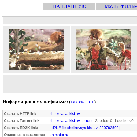
НА ГЛАВНУЮ
МУЛЬТФИЛЬ
Информация о мультфильме:
(
как скачать
)
Скачать HTTP link:
shelkovaya.kist.avi
Скачать Torrent link:
shelkovaya.kist.avi.torrent
Seeders:0 Leechers:0
Скачать ED2K link:
ed2k://|file|shelkovaya.kist.avi|220782592|
Описание в каталогах:
animator.ru