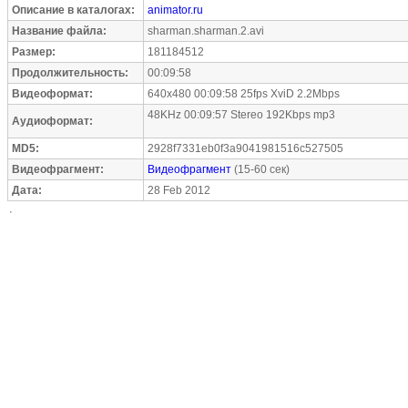
Описание в каталогах:
animator.ru
Название файла:
sharman.sharman.2.avi
Размер:
181184512
Продолжительность:
00:09:58
Видеоформат:
640x480 00:09:58 25fps XviD 2.2Mbps
48KHz 00:09:57 Stereo 192Kbps mp3
Аудиоформат:
MD5:
2928f7331eb0f3a9041981516c527505
Видеофрагмент:
Видеофрагмент
(15-60 сек)
Дата:
28 Feb 2012