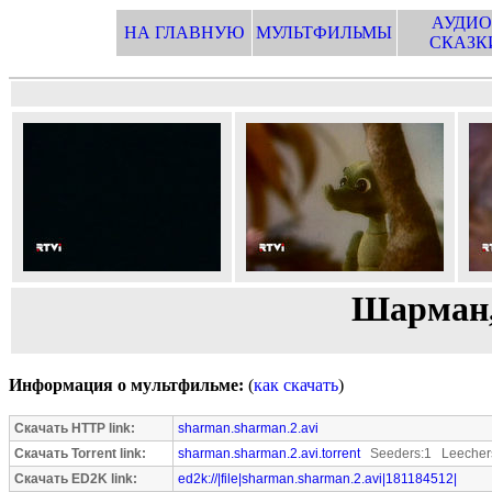
АУДИО
НА ГЛАВНУЮ
МУЛЬТФИЛЬМЫ
СКАЗК
Шарман,
Информация о мультфильме:
(
как скачать
)
Скачать HTTP link:
sharman.sharman.2.avi
Скачать Torrent link:
sharman.sharman.2.avi.torrent
Seeders:1 Leecher
Скачать ED2K link:
ed2k://|file|sharman.sharman.2.avi|181184512|