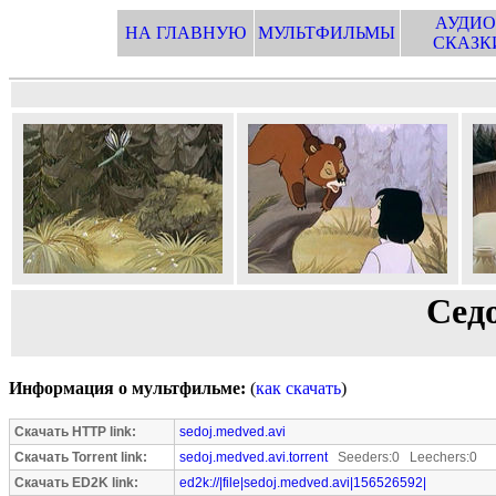
АУДИО
НА ГЛАВНУЮ
МУЛЬТФИЛЬМЫ
СКАЗК
Сед
Информация о мультфильме:
(
как скачать
)
Скачать HTTP link:
sedoj.medved.avi
Скачать Torrent link:
sedoj.medved.avi.torrent
Seeders:0 Leechers:0
Скачать ED2K link:
ed2k://|file|sedoj.medved.avi|156526592|