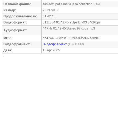
Название файла:
sasiedzi.pat.a.mat.a.je.to.collection.1.avi
Размер:
732379136
Продолжительность:
01:42:45
Видеоформат:
512x384 01:42:45 25fps DivX3 840Kbps
44KHz 01:42:45 Stereo 97Kbps mp3
Аудиоформат:
MD5:
db4744520d23e0322eaf4a5992ad89e0
Видеофрагмент:
Видеофрагмент
(15-60 сек)
Дата:
15 Apr 2005