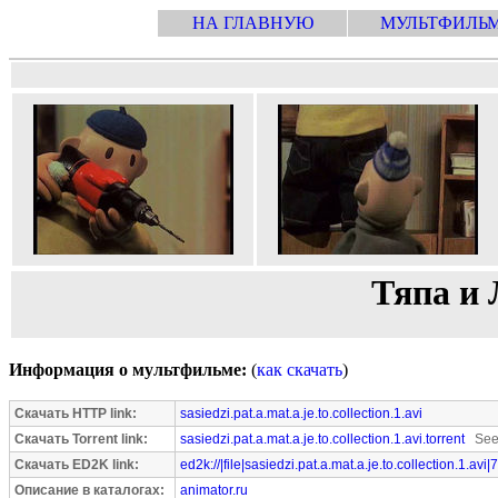
НА ГЛАВНУЮ
МУЛЬТФИЛЬ
Тяпа и 
Информация о мультфильме:
(
как скачать
)
Скачать HTTP link:
sasiedzi.pat.a.mat.a.je.to.collection.1.avi
Скачать Torrent link:
sasiedzi.pat.a.mat.a.je.to.collection.1.avi.torrent
Seed
Скачать ED2K link:
ed2k://|file|sasiedzi.pat.a.mat.a.je.to.collection.1.av
Описание в каталогах:
animator.ru