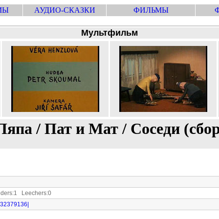
МЫ
АУДИО-СКАЗКИ
ФИЛЬМЫ
Мультфильм
Ляпа / Пат и Мат / Соседи (сбо
ers:1 Leechers:0
i|732379136|